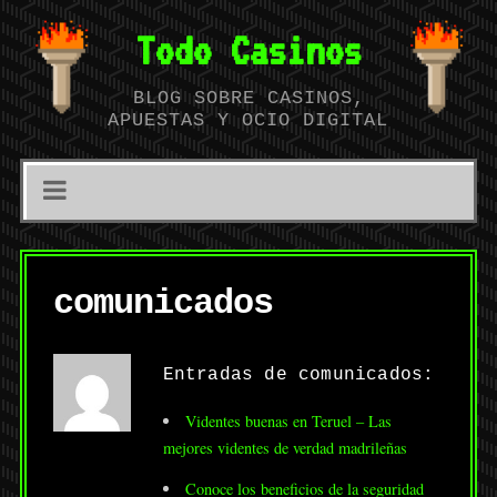
Todo Casinos
BLOG SOBRE CASINOS,
APUESTAS Y OCIO DIGITAL
comunicados
Entradas de comunicados:
Videntes buenas en Teruel – Las
mejores videntes de verdad madrileñas
Conoce los beneficios de la seguridad