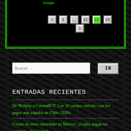
tiempo
«
1
…
22
23
24
Navegación
»
de
entradas
ENTRADAS RECIENTES
De Webpay a CuentaRUT: Los 10 casinos móviles con los
pagos más rápidos en Chile (2026)
Casino de retiro inmediato en México: ¿Cuáles pagan tus
ganancias al instante?