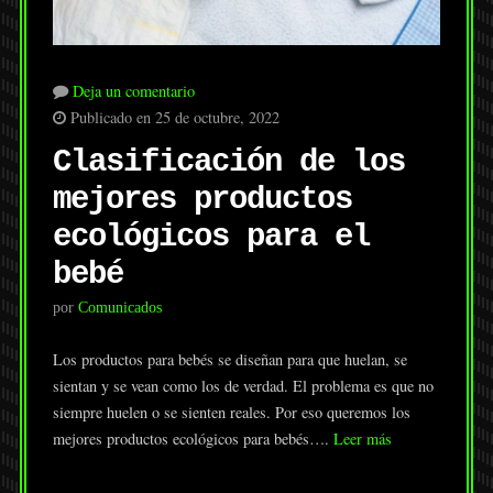
Deja un comentario
Publicado en 25 de octubre, 2022
Clasificación de los
mejores productos
ecológicos para el
bebé
por
Comunicados
Los productos para bebés se diseñan para que huelan, se
sientan y se vean como los de verdad. El problema es que no
siempre huelen o se sienten reales. Por eso queremos los
mejores productos ecológicos para bebés….
Leer más