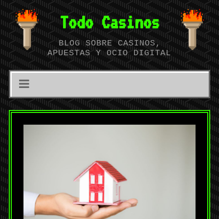
Todo Casinos
BLOG SOBRE CASINOS,
APUESTAS Y OCIO DIGITAL