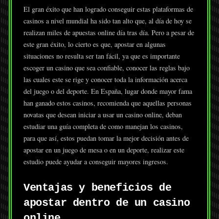
El gran éxito que han logrado conseguir estas plataformas de
casinos a nivel mundial ha sido tan alto que, al día de hoy se
realizan miles de apuestas online día tras día. Pero a pesar de
este gran éxito, lo cierto es que, apostar en algunas
situaciones no resulta ser tan fácil, ya que es importante
escoger un casino que sea confiable, conocer las reglas bajo
las cuales este se rige y conocer toda la información acerca
del juego o del deporte. En España, lugar donde mayor fama
han ganado estos casinos, recomienda que aquellas personas
novatas que desean iniciar a usar un casino online, deban
estudiar una guía completa de como manejan los casinos,
para que así, estos puedan tomar la mejor decisión antes de
apostar en un juego de mesa o en un deporte, realizar este
estudio puede ayudar a conseguir mayores ingresos.
Ventajas y beneficios de
apostar dentro de un casino
online