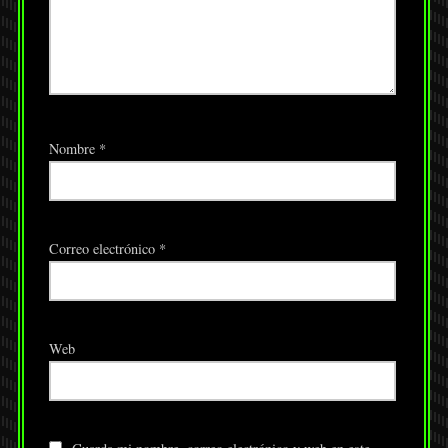
Nombre
*
Correo electrónico
*
Web