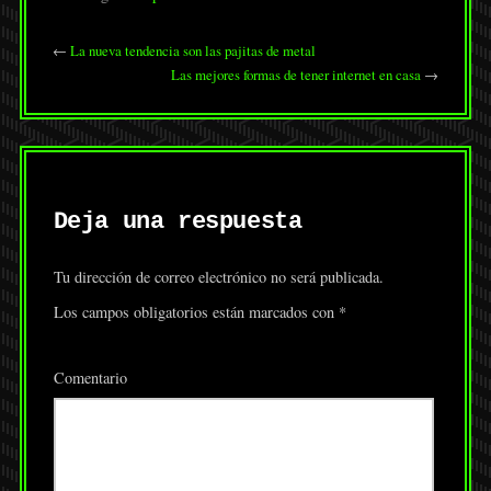
←
La nueva tendencia son las pajitas de metal
Las mejores formas de tener internet en casa
→
Deja una respuesta
Tu dirección de correo electrónico no será publicada.
Los campos obligatorios están marcados con
*
Comentario