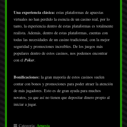
Una experiencia clásica:
estas plataformas de apuestas
virtuales no han perdido la esencia de un casino real, por lo
tanto, la experiencia dentro de estas plataformas es totalmente
realista. Además, dentro de estas plataformas, cuentas con
todas las necesidades de un casino tradicional, con la mejor
seguridad y promociones increíbles. De los juegos más
populares dentro de estos casinos, nos podemos encontrar
Póker
con el
.
Bonificaciones:
la gran mayoría de estos casinos suelen
contar con bonos y promociones para poder atraer la atención
de más jugadores. Esto es de gran ayuda para muchos
novatos, ya que así no tienen que depositar dinero propio al
iniciar a jugar.
Categoría:
Apuesta