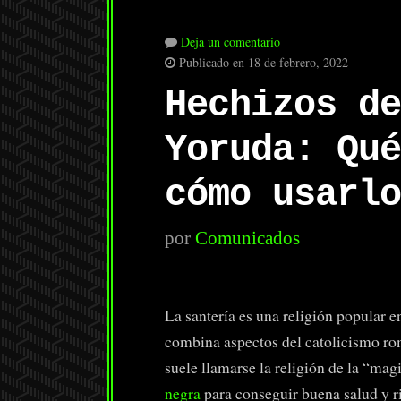
Deja un comentario
Publicado en 18 de febrero, 2022
Hechizos de
Yoruda: Qué
cómo usarlo
por
Comunicados
La santería es una religión popular e
combina aspectos del catolicismo rom
suele llamarse la religión de la “mag
negra
para conseguir buena salud y ri